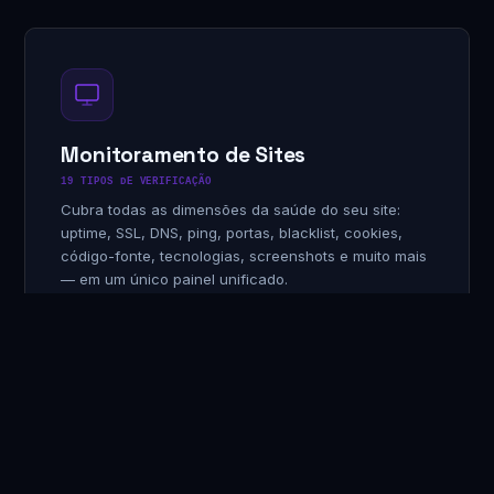
Monitoramento de Sites
19 TIPOS DE VERIFICAÇÃO
Cubra todas as dimensões da saúde do seu site:
uptime, SSL, DNS, ping, portas, blacklist, cookies,
código-fonte, tecnologias, screenshots e muito mais
— em um único painel unificado.
Uptime, Ping, SSL, Portas, DNS, WHOIS, Domínio
✓
Screenshot, Código-fonte, Tecnologia, Texto,
✓
Cookies
Blacklist, URLs, Portas (descoberta), Sitemap,
✓
Subdomínios
Heartbeat/Cronjob para tarefas agendadas em
✓
background
Auditorias automáticas Google Lighthouse (SEO,
✓
performance, acessibilidade)