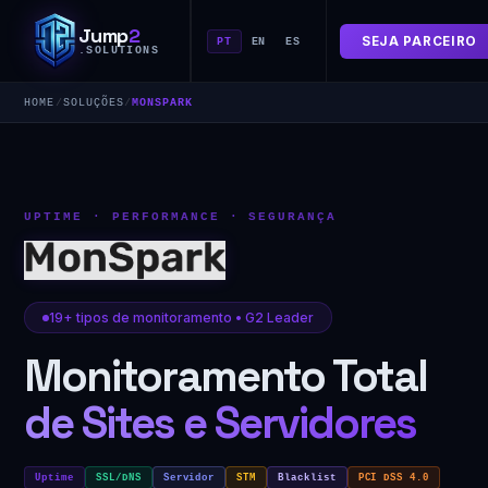
Jump
2
SEJA PARCEIRO
PT
EN
ES
.SOLUTIONS
HOME
/
SOLUÇÕES
/
MONSPARK
UPTIME · PERFORMANCE · SEGURANÇA
19+ tipos de monitoramento • G2 Leader
Monitoramento Total
de Sites e Servidores
Uptime
SSL/DNS
Servidor
STM
Blacklist
PCI DSS 4.0