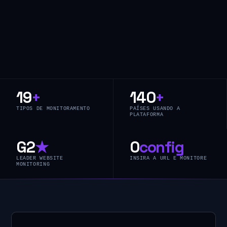
19
+
140
+
TIPOS DE MONITORAMENTO
PAÍSES USANDO A
PLATAFORMA
G2
★
0
config
LEADER WEBSITE
INSIRA A URL E MONITORE
MONITORING